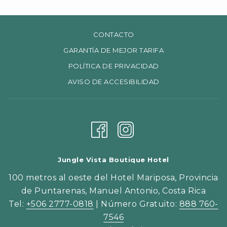
ABRE
CONTACTO
EN
ABRE
GARANTÍA DE MEJOR TARIFA
UNA
EN
ABRE
POLÍTICA DE PRIVACIDAD
NUEVA
UNA
EN
ABRE
AVISO DE ACCESIBILIDAD
PESTAÑA
NUEVA
UNA
EN
PESTAÑA
NUEVA
UNA
PESTAÑA
NUEVA
PESTAÑA
Jungle Vista Boutique Hotel
100 metros al oeste del Hotel Mariposa, Provincia
de Puntarenas, Manuel Antonio, Costa Rica
Tel:
+506 2777-0818
| Número Gratuito:
888 760-
7546