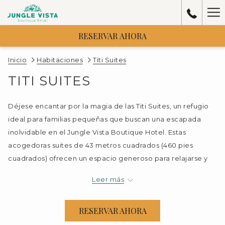
Ha
Me
RESERVAR AHORA
Inicio
Habitaciones
Titi Suites
TITI SUITES
Déjese encantar por la magia de las Titi Suites, un refugio
ideal para familias pequeñas que buscan una escapada
inolvidable en el Jungle Vista Boutique Hotel. Estas
acogedoras suites de 43 metros cuadrados (460 pies
cuadrados) ofrecen un espacio generoso para relajarse y
disfrutar en familia, con capacidad para alojar
Leer más
cómodamente a dos adultos y dos niños.
Pensadas especialmente para familias, las Titi Suites logran
RESERVAR AHORA
una armonía perfecta entre la comodidad y la naturaleza,