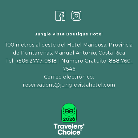
NUEVA
UNA
PESTAÑA
NUEVA
PESTAÑA
Jungle Vista Boutique Hotel
100 metros al oeste del Hotel Mariposa, Provincia
de Puntarenas, Manuel Antonio, Costa Rica
Tel:
+506 2777-0818
| Número Gratuito:
888 760-
7546
Correo electrónico:
reservations@junglevistahotel.com